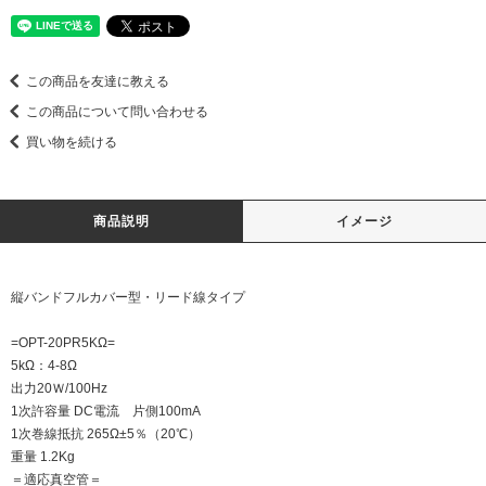
この商品を友達に教える
この商品について問い合わせる
買い物を続ける
商品説明
イメージ
縦バンドフルカバー型・リード線タイプ
=OPT-20PR5KΩ=
5kΩ：4-8Ω
出力20Ｗ/100Hz
1次許容量 DC電流 片側100mA
1次巻線抵抗 265Ω±5％（20℃）
重量 1.2Kg
＝適応真空管＝