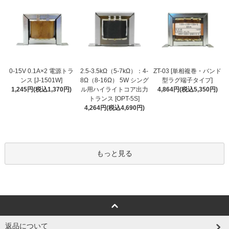
2.5-3.5kΩ（5-7kΩ）：4-
0-15V 0.1A×2 電源トラ
ZT-03 [単相複巻・バンド
8Ω（8-16Ω） 5W シング
ンス [J-1501W]
型ラグ端子タイプ]
ル用ハイライトコア出力
1,245円(税込1,370円)
4,864円(税込5,350円)
トランス [OPT-5S]
4,264円(税込4,690円)
もっと見る
返品について