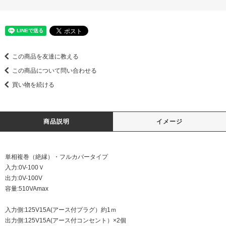
この商品を友達に教える
この商品について問い合わせる
買い物を続ける
商品説明
イメージ
単相複巻（絶縁）・フルカバータイプ
入力:0V-100Ｖ
出力:0V-100V
容量:510VAmax
入力側:125V15A(アース付プラグ）約1ｍ
出力側:125V15A(アース付コンセント）×2個