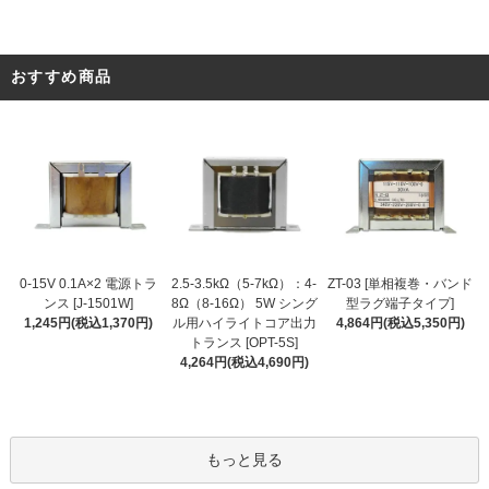
おすすめ商品
2.5-3.5kΩ（5-7kΩ）：4-
0-15V 0.1A×2 電源トラ
ZT-03 [単相複巻・バンド
8Ω（8-16Ω） 5W シング
ンス [J-1501W]
型ラグ端子タイプ]
ル用ハイライトコア出力
1,245円(税込1,370円)
4,864円(税込5,350円)
トランス [OPT-5S]
4,264円(税込4,690円)
もっと見る