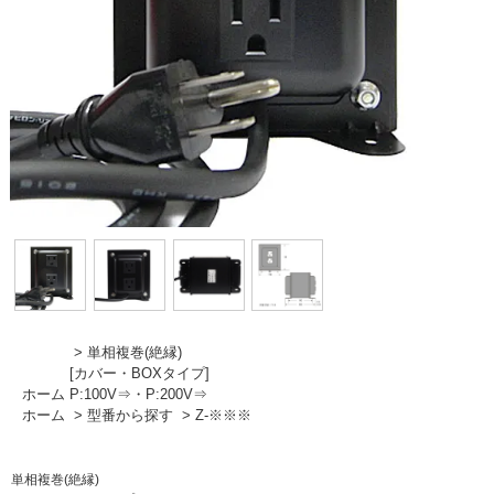
>
単相複巻(絶縁)
[カバー・BOXタイプ]
ホーム
P:100V⇒・P:200V⇒
ホーム
>
型番から探す
>
Z-※※※
単相複巻(絶縁)