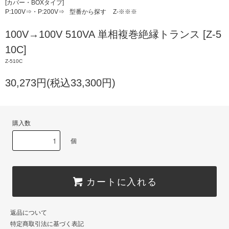
[カバー・BOXタイプ]
P:100V⇒・P:200V⇒
型番から探す
Z-※※※
100V→100V 510VA 単相複巻絶縁トランス [Z-5
10C]
Z-510C
30,273円(税込33,300円)
購入数
個
カートに入れる
返品について
特定商取引法に基づく表記