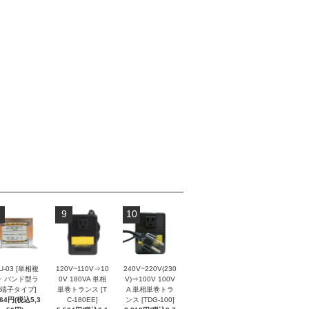
9
10
U-03 [単相複
120V~110V⇒10
240V~220V(230
・バンド型ラ
0V 180VA 単相
V)⇒100V 100V
端子タイプ]
単巻トランス [T
A 単相単巻トラ
864円(税込5,3
C-180EE]
ンス [TDG-100]