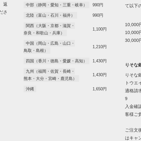
、返
中部（静岡・愛知・三重・岐阜）
990円
て以下
ださ
北陸（富山・石川・福井）
990円
10,00
関西（大阪・京都・滋賀・
1,100円
10,00
奈良・和歌山・兵庫）
30,00
中国（岡山・広島・山口・
1,210円
鳥取・島根）
四国（香川・徳島・愛媛・高知）
1,430円
りそな
九州（福岡・佐賀・長崎・
1,430円
りそな銀
熊本・大分・宮崎・鹿児島）
トウエ
沖縄
1,650円
適格請求
9
入金確
客様ご
ご注文
はキャ