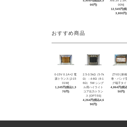
5,909円(税込6,5
A/6.3V 2.5A 
00円)
00N]
12,545円(
3,800円)
おすすめ商品
0-15V 0.1A×2 電
2.5-3.5kΩ（5-7k
ZT-03 [単
源トランス [J-15
Ω）：4-8Ω（8-1
巻・バンド
01W]
6Ω） 5W シング
グ端子タイ
1,245円(税込1,3
ル用ハイライト
4,864円(税込
70円)
コア出力トラン
50円)
ス [OPT-5S]
4,264円(税込4,6
90円)