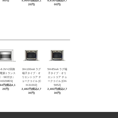
50円)
5,564円(税込6,1
8,818円(税込9,7
20円)
00円)
5-6.3V×2回路
3H-100mA ラグ
5H-85mA ラグ端
A 電源トランス
端子タイプ・オ
子タイプ・オリ
E・SE付き）
リエントコア チ
エントコア チョ
J-632WES]
ョークコイル [C
ークコイル [CH-
564円(税込6,1
H-3100Z]
585Z]
20円)
2,482円(税込2,7
2,482円(税込2,7
30円)
30円)