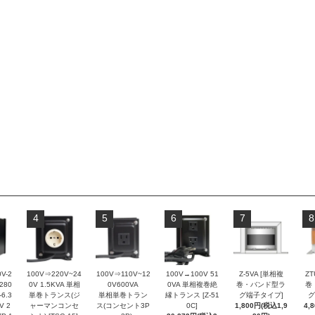
4
5
6
7
8
V-2
100V⇒220V~24
100V⇒110V~12
100V→100V 51
Z-5VA [単相複
ZT
-280
0V 1.5KVA 単相
0V600VA
0VA 単相複巻絶
巻・バンド型ラ
巻
-6.3
単巻トランス(ジ
単相単巻トラン
縁トランス [Z-51
グ端子タイプ]
グ
V 2
ャーマンコンセ
ス(コンセント3P
0C]
1,800円(税込1,9
4,