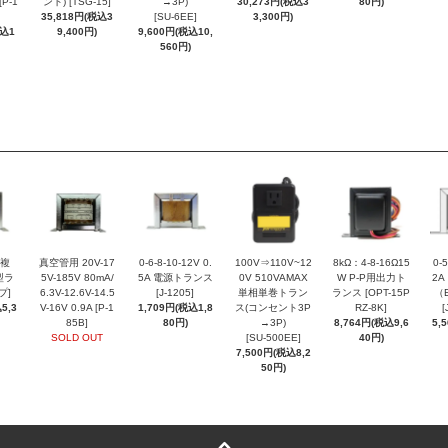
[P-1
ント) [TSG-15]
→3P)
30,273円(税込3
80円)
35,818円(税込3
[SU-6EE]
3,300円)
税込1
9,400円)
9,600円(税込10,
560円)
相複
真空管用 20V-17
0-6-8-10-12V 0.
100V⇒110V~12
8kΩ：4-8-16Ω15
0-
型ラ
5V-185V 80mA/
5A 電源トランス
0V 510VAMAX
W P-P用出力ト
2
プ]
6.3V-12.6V-14.5
[J-1205]
単相単巻トラン
ランス [OPT-15P
（
5,3
V-16V 0.9A [P-1
1,709円(税込1,8
ス(コンセント3P
RZ-8K]
[
85B]
80円)
→3P)
8,764円(税込9,6
5,
SOLD OUT
[SU-500EE]
40円)
7,500円(税込8,2
50円)