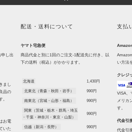
配送・送料について
支払
ヤマト宅急便
Amazon
お申し出
商品代金と別に1回のご注文-1配送先に付き、以
Amaz
下の送料（税込）がかかります。
い方法
クレジ
北海道
1,430円
きまし
北東北（青森・秋田・岩手）
990円
良品の
VISA
す。
メリカ
南東北（宮城・山形・福島）
990円
す。
関東（茨城・栃木・群馬・埼玉
990円
・千葉・神奈川・東京・山梨）
代金引
はお電
信越（新潟・長野）
990円
ていた
代金引