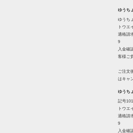
ゆうち
ゆうちょ
トウエ
適格請求
9
入金確
客様ご
ご注文
はキャ
ゆうち
記号101
トウエ
適格請求
9
入金確