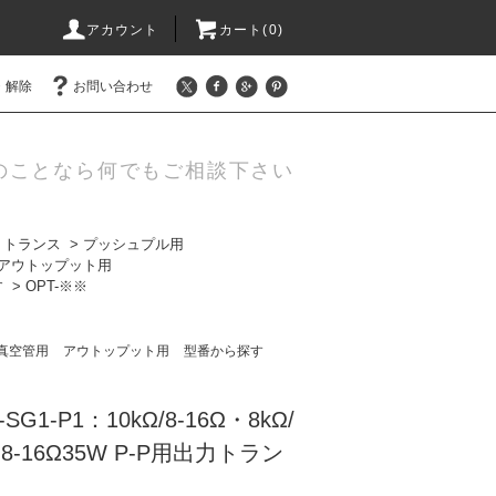
アカウント
カート(0)
・解除
お問い合わせ
のことなら何でもご相談下さい
トトランス
>
プッシュプル用
アウトップット用
す
>
OPT-※※
真空管用
アウトップット用
型番から探す
1-SG1-P1：10kΩ/8-16Ω・8kΩ/
4-8-16Ω35W P-P用出力トラン