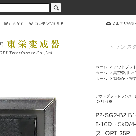
用目的から探す
コンテンツを見る
メルマガ登録
トランス
ホーム
>
アウトプッ
ホーム
>
真空管用
>
ホーム
>
型番から探
アウトプットトランス
OPT-※※
P2-SG2-B2 B
8-16Ω・5kΩ/
ス [OPT-35P]