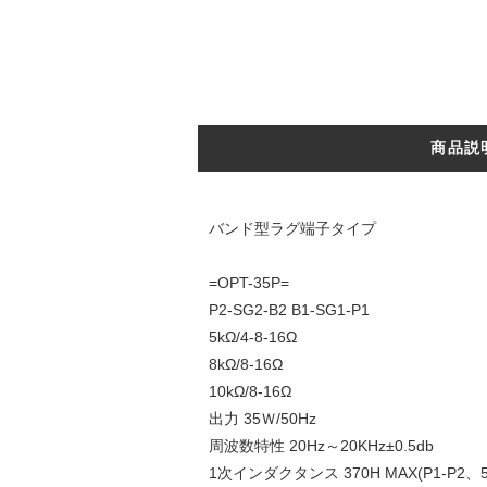
商品説
バンド型ラグ端子タイプ
=OPT-35P=
P2-SG2-B2 B1-SG1-P1
5kΩ/4-8-16Ω
8kΩ/8-16Ω
10kΩ/8-16Ω
出力 35Ｗ/50Hz
周波数特性 20Hz～20KHz±0.5db
1次インダクタンス 370H MAX(P1-P2、