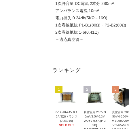
1次許容量 DC電流 2本分 280mA
アンバランス電流 10mA
電力損失 0.24db(5KΩ－16Ω)
1次巻線抵抗 P1-B1(80Ω)・P2-B2(80Ω)
2次巻線抵抗 1-6(0.41Ω)
＝適応真空管＝
ランキング
1
2
3
0-12-18-24V 0.1
真空管用 230V 3
真空管用 280
5A 電源トランス
5mA/2.5V-6.3V
50V-0-250V
[J-24015]
2A/5V 0.5A [P-3
V 100mA/5V
SOLD OUT
5B]
V 2A/5V-6.3