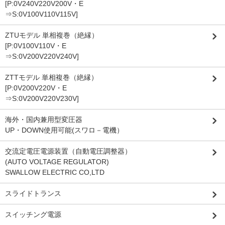
[P:0V240V220V200V・E
⇒S:0V100V110V115V]
ZTUモデル 単相複巻（絶縁）
[P:0V100V110V・E
⇒S:0V200V220V240V]
ZTTモデル 単相複巻（絶縁）
[P:0V200V220V・E
⇒S:0V200V220V230V]
海外・国内兼用型変圧器
UP・DOWN使用可能(スワロ－電機）
交流定電圧電源装置（自動電圧調整器）
(AUTO VOLTAGE REGULATOR)
SWALLOW ELECTRIC CO,LTD
スライドトランス
スイッチング電源