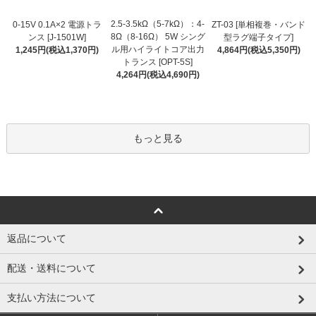
2.5-3.5kΩ（5-7kΩ）：4-
0-15V 0.1A×2 電源トラ
ZT-03 [単相複巻・バンド
8Ω（8-16Ω） 5W シング
ンス [J-1501W]
型ラグ端子タイプ]
ル用ハイライトコア出力
1,245円(税込1,370円)
4,864円(税込5,350円)
トランス [OPT-5S]
4,264円(税込4,690円)
もっと見る
返品について
配送・送料について
支払い方法について