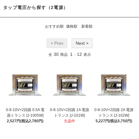
タップ電圧から探す（2電源）
おすすめ順
価格順
新着順
< Prev
Next >
30
1
12
全
商品
-
表示
0-8-10V×2回路 0.5A 電
0-8-10V×2回路 1A 電源
0-8-10V×2回路 2A 電源
源トランス [J-1005W]
トランス [J-101W]
トランス [J-102W]
2,527円(税込2,780円)
欠品中
5,227円(税込5,750円)