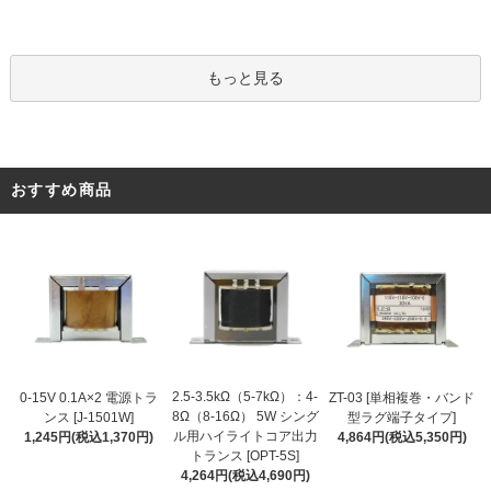
もっと見る
おすすめ商品
2.5-3.5kΩ（5-7kΩ）：4-
0-15V 0.1A×2 電源トラ
ZT-03 [単相複巻・バンド
8Ω（8-16Ω） 5W シング
ンス [J-1501W]
型ラグ端子タイプ]
ル用ハイライトコア出力
1,245円(税込1,370円)
4,864円(税込5,350円)
トランス [OPT-5S]
4,264円(税込4,690円)