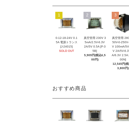
1
2
3
0-12-18-24V 0.1
真空管用 230V 3
真空管用 280
5A 電源トランス
5mA/2.5V-6.3V
50V-0-250V
[J-24015]
2A/5V 0.5A [P-3
V 100mA/5V
SOLD OUT
5B]
V 2A/5V-6.3
5,909円(税込6,5
A/6.3V 2.5A 
00円)
00N]
12,545円(
3,800円)
おすすめ商品