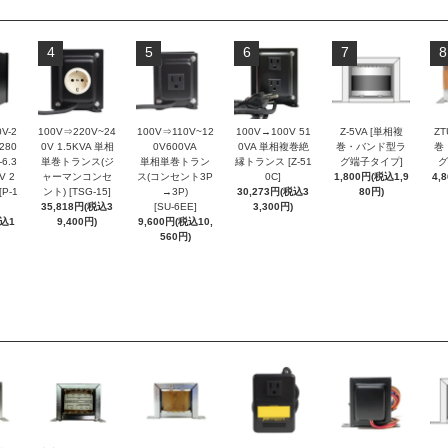
4
5
6
7
8
V-2
100V⇒220V~24
100V⇒110V~12
100V→100V 51
Z-5VA [単相複
ZT
-280
0V 1.5KVA 単相
0V600VA
0VA 単相複巻絶
巻・バンド型ラ
巻
-6.3
単巻トランス(ジ
単相単巻トラン
縁トランス [Z-51
グ端子タイプ]
グ
V 2
ャーマンコンセ
ス(コンセント3P
0C]
1,800円(税込1,9
4,
[P-1
ント) [TSG-15]
→3P)
30,273円(税込3
80円)
35,818円(税込3
[SU-6EE]
3,300円)
税込1
9,400円)
9,600円(税込10,
560円)