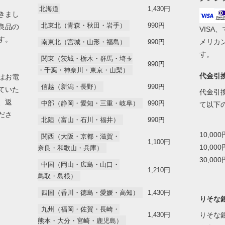
北海道
1,430円
きまし
北東北（青森・秋田・岩手）
990円
良品の
VISA
す。
メリカ
南東北（宮城・山形・福島）
990円
す。
関東（茨城・栃木・群馬・埼玉
990円
・千葉・神奈川・東京・山梨）
代金引
はお電
信越（新潟・長野）
990円
ていた
代金引
、返
中部（静岡・愛知・三重・岐阜）
990円
て以下
ださ
北陸（富山・石川・福井）
990円
10,00
関西（大阪・京都・滋賀・
1,100円
10,00
奈良・和歌山・兵庫）
30,00
中国（岡山・広島・山口・
1,210円
鳥取・島根）
四国（香川・徳島・愛媛・高知）
1,430円
りそな
九州（福岡・佐賀・長崎・
1,430円
りそな銀
熊本・大分・宮崎・鹿児島）