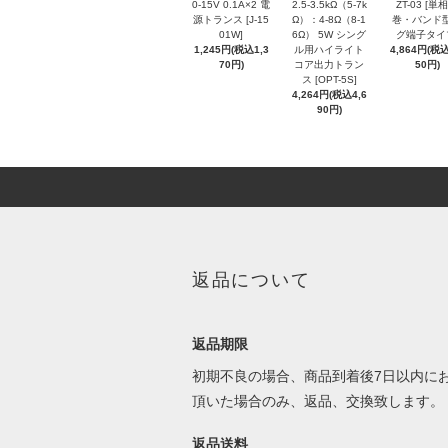
0-15V 0.1A×2 電
2.5-3.5kΩ（5-7k
ZT-03 [単
源トランス [J-15
Ω）：4-8Ω（8-1
巻・バンド
01W]
6Ω） 5W シング
グ端子タイ
1,245円(税込1,3
ル用ハイライト
4,864円(税込
70円)
コア出力トラン
50円)
ス [OPT-5S]
4,264円(税込4,6
90円)
返品について
返品期限
初期不良の場合、商品到着後7日以内に
頂いた場合のみ、返品、交換致します。
返品送料