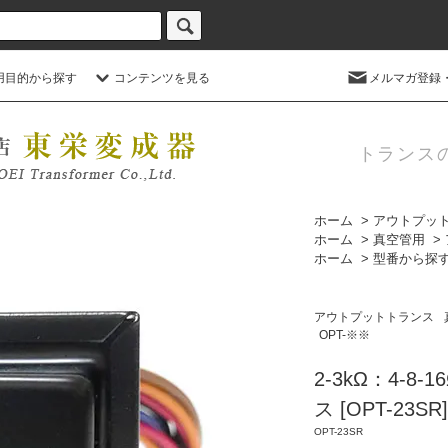
用目的から探す
コンテンツを見る
メルマガ登録
トランス
ホーム
>
アウトプッ
ホーム
>
真空管用
>
ホーム
>
型番から探
アウトプットトランス
OPT-※※
2-3kΩ：4-8
ス [OPT-23SR]
OPT-23SR