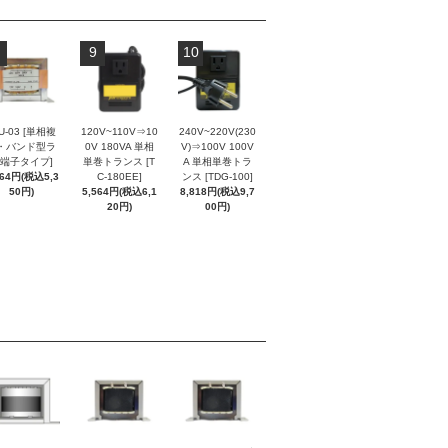
9
10
U-03 [単相複
120V~110V⇒10
240V~220V(230
・バンド型ラ
0V 180VA 単相
V)⇒100V 100V
端子タイプ]
単巻トランス [T
A 単相単巻トラ
864円(税込5,3
C-180EE]
ンス [TDG-100]
50円)
5,564円(税込6,1
8,818円(税込9,7
20円)
00円)