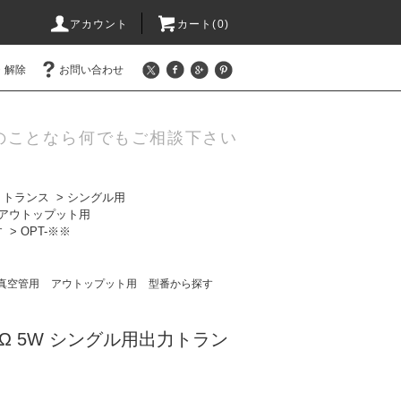
アカウント
カート(0)
・解除
お問い合わせ
のことなら何でもご相談下さい
トトランス
>
シングル用
アウトップット用
す
>
OPT-※※
真空管用
アウトップット用
型番から探す
-16Ω 5W シングル用出力トラン