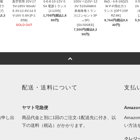
相複
真空管用 20V-17
0-6-8-10-12V 0.
100V⇒110V~12
8kΩ：4-8-16Ω15
0-
型ラ
5V-185V 80mA/
5A 電源トランス
0V 510VAMAX
W P-P用出力ト
2
プ]
6.3V-12.6V-14.5
[J-1205]
単相単巻トラン
ランス [OPT-15P
（
5,3
V-16V 0.9A [P-1
1,709円(税込1,8
ス(コンセント3P
RZ-8K]
[
85B]
80円)
→3P)
8,764円(税込9,6
5,
SOLD OUT
[SU-500EE]
40円)
7,500円(税込8,2
50円)
配送・送料について
支払
ヤマト宅急便
Amazon
お申し出
商品代金と別に1回のご注文-1配送先に付き、以
Amaz
下の送料（税込）がかかります。
い方法
クレジ