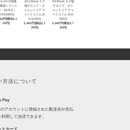
5-6.3V×2回路
3H-100mA ラグ
5H-85mA ラグ端
A 電源トランス
端子タイプ・オ
子タイプ・オリ
E・SE付き）
リエントコア チ
エントコア チョ
J-632WES]
ョークコイル [C
ークコイル [CH-
564円(税込6,1
H-3100Z]
585Z]
20円)
2,482円(税込2,7
2,482円(税込2,7
30円)
30円)
い方法について
 Pay
onのアカウントに登録された配送先や支払
を利用して決済できます。
ットカード