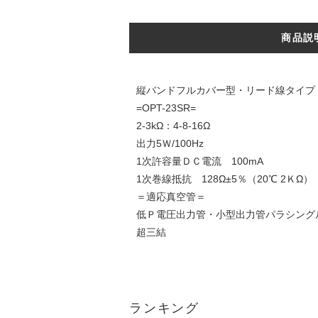
商品説
縦バンドフルカバー型・リード線タイプ
=OPT-23SR=
2-3kΩ：4-8-16Ω
出力5Ｗ/100Hz
1次許容量ＤＣ電流 100mA
1次巻線抵抗 128Ω±5％（20℃ 2ＫΩ）
＝適応真空管＝
低Ｐ電圧出力管・小型出力管パラシング
超三結
ランキング