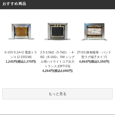
おすすめ商品
2.5-3.5kΩ（5-7kΩ）：4-
0-15V 0.1A×2 電源トラ
ZT-03 [単相複巻・バンド
8Ω（8-16Ω） 5W シング
ンス [J-1501W]
型ラグ端子タイプ]
ル用ハイライトコア出力
1,245円(税込1,370円)
4,864円(税込5,350円)
トランス [OPT-5S]
4,264円(税込4,690円)
もっと見る