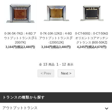
0-3K-5K-7KΩ：4-8Ω ア
0-7K-10K-12KΩ：4-8Ω
0-CT-600Ω：0-CT-50kΩ
ウトプットトランス [T-1
アウトプットトランス [T
オリエントコアマッチン
200/7K]
-1200/12K]
グトランス [600-50KZ]
3,164円(税込3,480円)
3,164円(税込3,480円)
4,245円(税込4,670円)
13
1
12
全
商品
-
表示
< Prev
Next >
トランスの種類から探す
アウトプットトランス