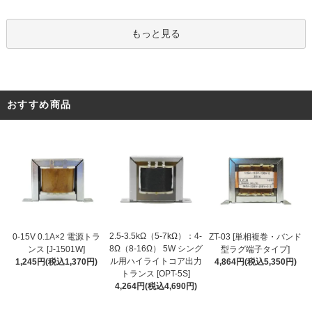
もっと見る
おすすめ商品
2.5-3.5kΩ（5-7kΩ）：4-
0-15V 0.1A×2 電源トラ
ZT-03 [単相複巻・バンド
8Ω（8-16Ω） 5W シング
ンス [J-1501W]
型ラグ端子タイプ]
ル用ハイライトコア出力
1,245円(税込1,370円)
4,864円(税込5,350円)
トランス [OPT-5S]
4,264円(税込4,690円)