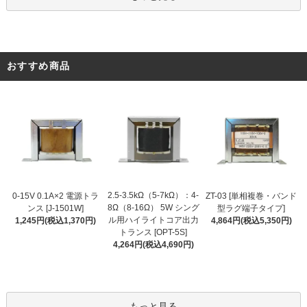
おすすめ商品
2.5-3.5kΩ（5-7kΩ）：4-
0-15V 0.1A×2 電源トラ
ZT-03 [単相複巻・バンド
8Ω（8-16Ω） 5W シング
ンス [J-1501W]
型ラグ端子タイプ]
ル用ハイライトコア出力
1,245円(税込1,370円)
4,864円(税込5,350円)
トランス [OPT-5S]
4,264円(税込4,690円)
もっと見る